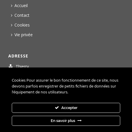
Accueil
Contact
Cookies
Vie privée
ADRESSE
Thierry
Personal Trainer Fitness
Cookies Pour assurer le bon fonctionnement de ce site, nous
La Pierreire - Box 10
devons parfois enregistrer de petits fichiers de données sur
Route de Bellevue 5
l'équipement de nos utilisateurs.
1029 Villars-Sainte-Croix
+41 21 588 09 07
Accepter
En savoir plus