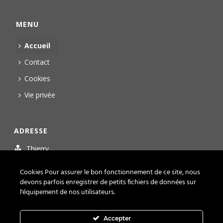
MENU
Accueil
Contact
Cookies
Vie privée
ADRESSE
Thierry
Personal Trainer Fitness
Cookies Pour assurer le bon fonctionnement de ce site, nous
La Pierreire - Box 10
devons parfois enregistrer de petits fichiers de données sur
Route de Bellevue 5
l'équipement de nos utilisateurs.
1029 Villars-Sainte-Croix
+41 21 588 09 07
Accepter